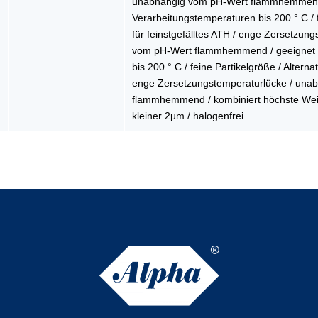
unabhängig vom pH-Wert flammhemmend 
Verarbeitungstemperaturen bis 200 ° C / f
für feinstgefälltes ATH / enge Zersetzun
vom pH-Wert flammhemmend / geeignet f
bis 200 ° C / feine Partikelgröße / Alternat
enge Zersetzungstemperaturlücke / una
flammhemmend / kombiniert höchste Weiß
kleiner 2µm / halogenfrei