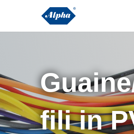
Guaine/
fili in 