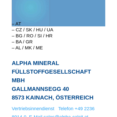
– AT
– CZ / SK / HU / UA
– BG / RO / SI / HR
– BA / GR
– AL / MK / ME
ALPHA MINERAL
FÜLLSTOFFGESELLSCHAFT
MBH
GALLMANNSEGG 40
8573 KAINACH, ÖSTERREICH
Vertriebsinnendienst Telefon +49 2236
8914-0
E-Mail sales@alpha-calcit.at